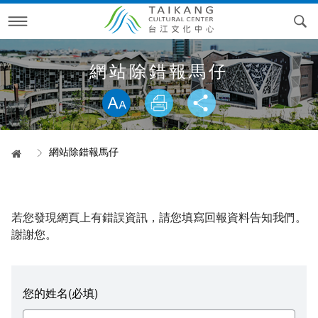
跳
到
主
要
內
訊息專區
容
網站除錯報馬仔
略過字型切換，社群分享工具列
活動月曆
最新消息
專案活動
電子文宣
網站除錯報馬仔
首頁
參觀資訊
精彩片段
台江文化季
電子文宣品
貼心服務
線上報名
專案回顧
空間導覽
2026台江文化季—內海派對‧庄頭看戲
若您發現網頁上有錯誤資訊，請您填寫回報資料告知我們。
檔期申請
RSS訂閱
開江紀藝術裝置展&棲身的港灣
開放時間
問答集錦
2025台江文化季—與鯤共遊
台江大戲
空間環景
謝謝您。
關於我們
交通資訊
科長信箱
表演檔期申請
2024台江文化季—偶遇台江
圖書館活動
2023開江紀藝術裝置展&棲身的港灣
您的姓名(必填)
科長信箱進度查詢
歷史沿革
2023台江文化季—建庄二百年
開館試營運活動