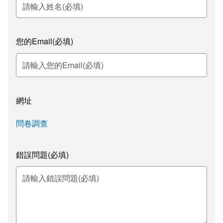
表單下載
園區建物介紹
2022台江文化季
開幕季活動
問卷調查
台南社區大學台江分校創校願景
2021台江文化季
您的Email(必填)
相關連結
大事紀
2020台江文化季
無障礙專區
組織職掌
2019台江文化季 —開幕季活動
網址
走讀台江文化
2018台江文化季
問卷調查
周邊場館組織
2017台江文化季
台江內海及其庄社
錯誤問題(必填)
大廟興學
國立台江國家公園
台江文化季
國立臺灣歷史博物館
社區博物館
安南區公所