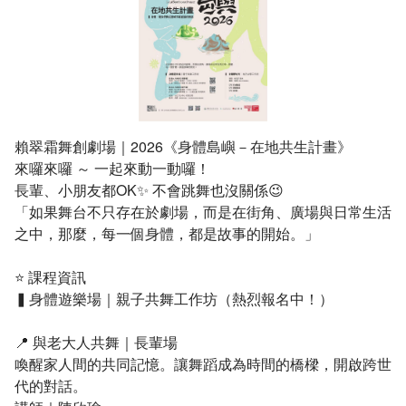
表單下載
園區建物介紹
2022台江文化季
開幕季活動
問卷調查
台南社區大學台江分校創校願景
2021台江文化季
相關連結
大事紀
2020台江文化季
賴翠霜舞創劇場｜2026《身體島嶼－在地共生計畫》
無障礙專區
組織職掌
2019台江文化季 —開幕季活動
來囉來囉 ～ 一起來動一動囉！
長輩、小朋友都OK✨ 不會跳舞也沒關係😉
走讀台江文化
2018台江文化季
「如果舞台不只存在於劇場，而是在街角、廣場與日常生活
之中，那麼，每一個身體，都是故事的開始。」
周邊場館組織
2017台江文化季
台江內海及其庄社
⭐️ 課程資訊
大廟興學
國立台江國家公園
▍身體遊樂場｜親子共舞工作坊（熱烈報名中！）
台江文化季
國立臺灣歷史博物館
📍 與老大人共舞｜長輩場
喚醒家人間的共同記憶。讓舞蹈成為時間的橋樑，開啟跨世
社區博物館
安南區公所
代的對話。