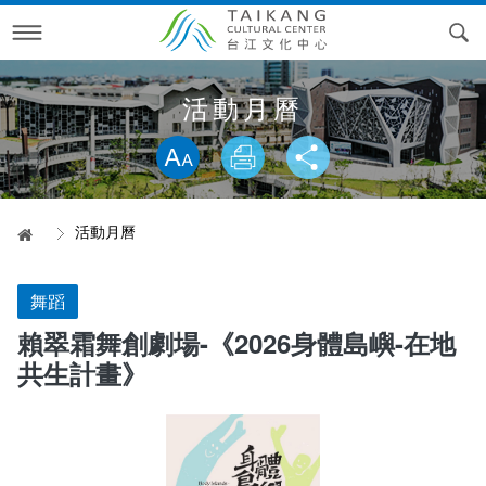
跳
到
主
要
內
訊息專區
容
活動月曆
略過字型切換，社群分享工具列
活動月曆
最新消息
專案活動
電子文宣
活動月曆
首頁
參觀資訊
精彩片段
台江文化季
電子文宣品
貼心服務
線上報名
專案回顧
空間導覽
2026台江文化季—內海派對‧庄頭看戲
舞蹈
賴翠霜舞創劇場-《2026身體島嶼-在地
檔期申請
RSS訂閱
開江紀藝術裝置展&棲身的港灣
開放時間
問答集錦
2025台江文化季—與鯤共遊
台江大戲
空間環景
共生計畫》
關於我們
交通資訊
科長信箱
表演檔期申請
2024台江文化季—偶遇台江
圖書館活動
2023開江紀藝術裝置展&棲身的港灣
科長信箱進度查詢
歷史沿革
2023台江文化季—建庄二百年
開館試營運活動