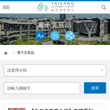
跳
到
主
要
內
訊息專區
容
電子文宣品
略過字型切換，社群分享工具列
活動月曆
最新消息
專案活動
電子文宣
電子文宣品
首頁
參觀資訊
精彩片段
台江文化季
電子文宣品
選
貼心服務
線上報名
專案回顧
空間導覽
2026台江文化季—內海派對‧庄頭看戲
擇
分
類
檔期申請
RSS訂閱
開江紀藝術裝置展&棲身的港灣
開放時間
問答集錦
2025台江文化季—與鯤共遊
台江大戲
空間環景
請
輸
入
關於我們
交通資訊
科長信箱
表演檔期申請
2024台江文化季—偶遇台江
圖書館活動
2023開江紀藝術裝置展&棲身的港灣
關
鍵
字
科長信箱進度查詢
歷史沿革
2023台江文化季—建庄二百年
開館試營運活動