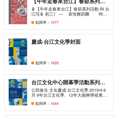
【牛年走春來台江】春節系列活動
表單下載
園區建物介紹
2022台江文化季
開幕季活動
🏮【牛年走春來台江】春節系列活動 IN 台
江埕🏮 初三》 — 喜悅舞蹈團 時
間》2/14（日）15:30-17:00 初四》—
問卷調查
台南社區大學台江分校創校願景
2021台江文化季
點閱率：
1677
幸韻流行爵士樂團 時間》
2/15（一）15:30-17:00 初五》— 快樂
相關連結
大事紀
2020台江文化季
先生 時間》2/16（二）15:30-16:30
💮 戶外互動裝置 💮 主題｜探更寮／
慶成-台江文化季封面
格列佛隧道 時間》2 / 1 (一）至 3 /
無障礙專區
組織職掌
2019台江文化季 —開幕季活動
2（二） 創作者》莫嘉賓
走讀台江文化
2018台江文化季
點閱率：
1826
周邊場館組織
2017台江文化季
台江內海及其庄社
台江文化中心開幕季活動系列活動手冊
大廟興學
國立台江國家公園
公民催生 文化慶成 台江文化季 2019/4-6
月 9年台江文化季、12年大廟興學積累、
台江文化季
國立臺灣歷史博物館
15年眾人的期待，公私協力與催生，台江
點閱率：
1644
文化中心終於慶成！以在地文化為本，公
社區博物館
安南區公所
民為體，文化創藝與輸出從此開始。