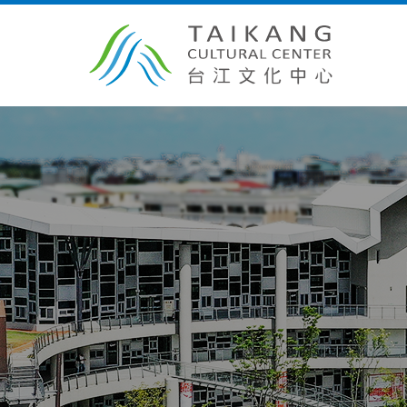
跳
到
主
要
內
容