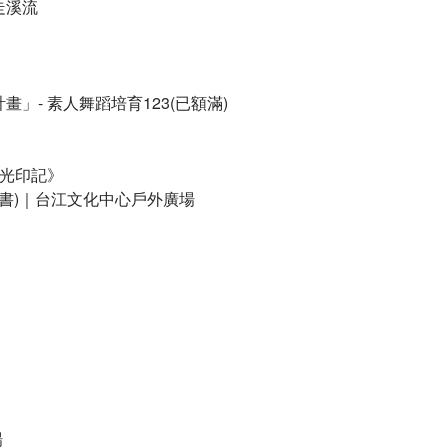
茨走溪流​
」- 素人舞蹈培育123(已額滿)​
光印記》​
劇場臉書)｜台江文化中心戶外廣場​
​