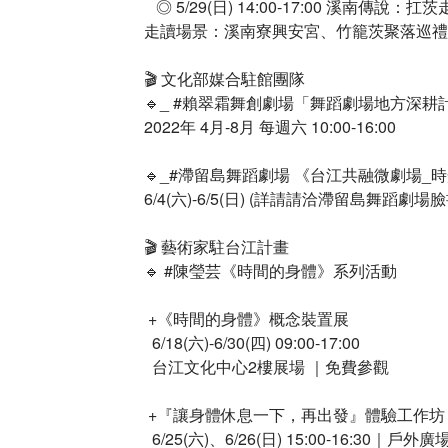
​ ​ ​ ◎ 5/29(日) 14:00-17:00 溪南傳說：扛
走讀場景：溪南寮興安宮、竹籠茨聚落巡禮​
🎬 文化部媒合駐館團隊​
🔹_ #賴翠霜舞創劇場「舞蹈劇場地方深耕計畫
2022年 4月-8月 每週六 10:00-16:00​
🔹_#滯留島舞蹈劇場 《台江共融微劇場_時
6/4(六)-6/5(日) (詳請請洽滯留島舞蹈
🎬 藝術家駐台江計畫​
🔹 #陳瑩芸《時間的身體》系列活動​
​ +《時間的身體》概念裝置展​
​ ​ 6/18(六)-6/30(四) 09:00-17:00 ​
​ ​ 台江文化中心2樓展場 ｜免費參觀​
​ +『讓身體休息一下，再出發』體驗工作坊​
​ ​ 6/25(六)、6/26(日) 15:00-16:30｜戶外廣場