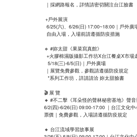
​ ｜採網路報名，詳情請密切關注台江臉書​
​ +戶外展演​
​ ​ 6/25(六)、6/26(日) 17:00~18:00｜戶外廣場
​ ​ 自由入場，入場前請遵循防疫措施​
🔹 #妳太甜《果菜寫真館》​
​ ​ +火膠棉濕版攝影工作坊X台江餐桌X市場走
​ ​ ​ 5/18(三)-6/5(日)｜戶外廣場​
​ ｜展覽免費參觀，參觀請遵循防疫規定​
​ ​ ​ *系列工作坊，詳請請洽 妳太甜臉書​
🎬 展 覽​
🔸 #不二擊《耳朵怪的聲林秘密基地》聲音
6/2(四)-6/26(日) 09:00-17:00 ｜台江文
票價｜免費參觀，入場請遵循防疫規定​
🔸 台江流域學習故事展​
3/25(五)-5/8(日) 09:00-17:00｜台江文