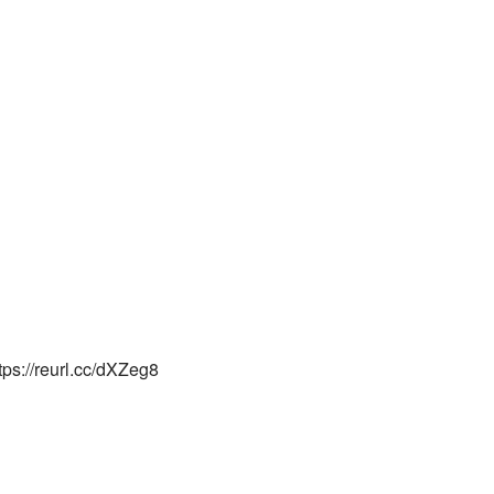
rl.cc/dXZeg8​