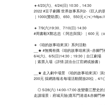
🔸4/23(六)、4/24(日) 10:30，14:30​
2022 #豆子劇團 世界故事系列2-《巨人
｜1000(贊助票)、650、550元 👉👉https://r
🔸 7/9(六)19:30、7/10(日) 14:30​
#周書毅X鄭志忠《 阿忠與我》​｜600 元（op
🔸《咱的故事咱來演》系列活動​
__★ #無獨有偶《咱的故事咱來演--赤腳門神
6/4(六)、6/5(日)14:30；19:30｜台江劇場​
｜索票入場（詳情 請洽台江官網或臉書）​
__★ 走入劇中場景 《咱的故事咱來演》演
200元 採網路報名每場活動開放20位，4/1(五)1
​ ​ ​ ​ ◎ 5/28(六) 14:00-17:00
走讀場景：府城天險(鹿耳門港道&赤腳門神)