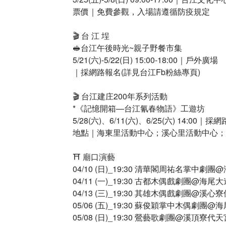
票價｜免費參觀，入場請遵循防疫規定​
🎬 台 江 埕​
🥪台江午後時光~親子野餐市集​
5/21(六)-5/22(日) 15:00-18:00｜戶外廣場​
｜採網路報名(詳見台江Fb粉絲專頁)​
🎬 台江建庄200年系列活動​
*《記憶開箱—台江氰春物語》工遊坊​
5/28(六)、6/11(六)、6/25(六) 14:0
地點｜海東里活動中心；溪心里活動中心；
⛩ 廟口演藝​
04/10 (日)_19:30 清華閣周祐名掌中劇團
04/11 (一)_19:30 古都木偶戲劇團​@
04/13 (三)_19:30 其雄木偶戲劇團@​溪心
05/06 (五)_19:30 蘇俊穎掌中木偶劇團@
05/08 (日)_19:30 鶯藝歌劇團@​溪頂寮代