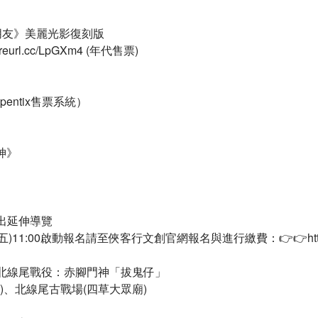
的朋友》美麗光影復刻版​
eurl.cc/LpGXm4 (年代售票)​
entix售票系統）​
》​
出延伸導覽​
1:00啟動報名請至俠客行文創官網報名與進行繳費：👉👉https://reu
 改變臺江歷史的北線尾戰役：赤腳門神「拔鬼仔」​
、北線尾古戰場(四草大眾廟) ​