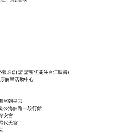
0｜採網路報名(詳請 請密切關注台江臉書)​
原佃里活動中心​
​@海尾朝皇宮
海尾大道公海佃路一段行館
寮保安宮
​海尾代天宮
天宮