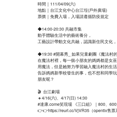
時間｜111/04/09(六)
地點｜台江文化中心台江埕(戶外廣場)
票價｜免費入場，入場請遵循防疫規定
◆14:00-20:30 共融市集
動手體驗生活中的藝術養分，
工藝設計帶動文化共融，認識新住民文化，
◆19:30 #開幕秀_ 如果兒童劇團《魔法村
在魔法村裡，每一個小朋友的媽媽都是女巫
用魔法，但是她努力學習融入魔法村的生活
告訴媽媽新學校發生的事，也不想和同學玩
朋友呢？
🎬 ​ 台江劇場​
🔸4/16(六)、4/17(日) 14:30​
#達康.come笑現場 《三口組》​｜800、60
👉👉https://reurl.cc/VjVR35（opentix售