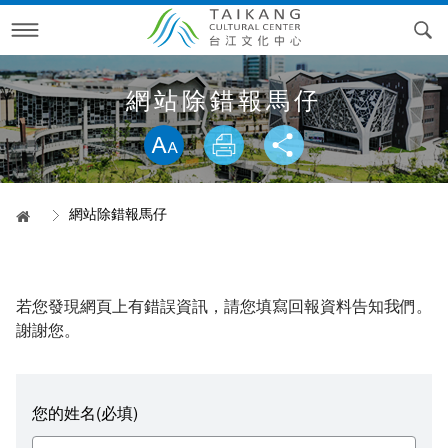
跳
到
主
要
內
訊息專區
容
網站除錯報馬仔
略過字型切換，社群分享工具列
活動月曆
最新消息
專案活動
電子文宣
網站除錯報馬仔
首頁
參觀資訊
精彩片段
台江文化季
電子文宣品
貼心服務
線上報名
專案回顧
空間導覽
2026台江文化季—內海派對‧庄頭看戲
若您發現網頁上有錯誤資訊，請您填寫回報資料告知我們。
檔期申請
RSS訂閱
開江紀藝術裝置展&棲身的港灣
開放時間
問答集錦
2025台江文化季—與鯤共遊
台江大戲
空間環景
謝謝您。
關於我們
交通資訊
科長信箱
表演檔期申請
2024台江文化季—偶遇台江
圖書館活動
2023開江紀藝術裝置展&棲身的港灣
您的姓名(必填)
科長信箱進度查詢
歷史沿革
2023台江文化季—建庄二百年
開館試營運活動