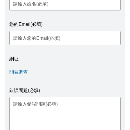
表單下載
園區建物介紹
2022台江文化季
開幕季活動
問卷調查
台南社區大學台江分校創校願景
2021台江文化季
您的Email(必填)
相關連結
大事紀
2020台江文化季
無障礙專區
組織職掌
2019台江文化季 —開幕季活動
網址
走讀台江文化
2018台江文化季
問卷調查
周邊場館組織
2017台江文化季
台江內海及其庄社
錯誤問題(必填)
大廟興學
國立台江國家公園
台江文化季
國立臺灣歷史博物館
社區博物館
安南區公所