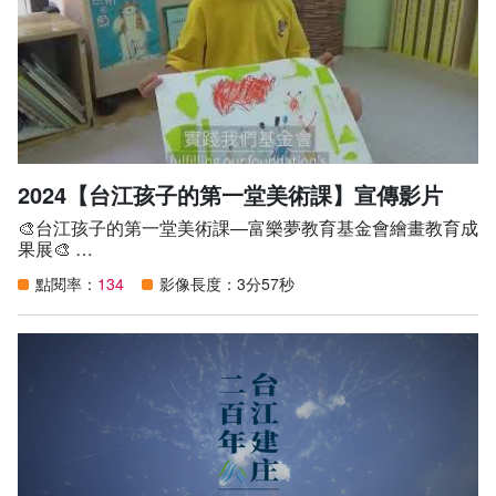
編舞家將帶領這群擁有豐沛能量的非舞蹈人從環境劇場回歸
台江流域學習
正式劇場，以台語詩入舞，利用單程列車的概念訴說人生的
旅途與對生命情感的詮釋，藉此回望記憶中人生的曲折與精
彩。
台江文化節慶
台江本土教育學習單
2024【台江孩子的第一堂美術課】宣傳影片
🎨台江孩子的第一堂美術課—富樂夢教育基金會繪畫教育成
果展🎨
The First Art Lesson for Taikang Kids: FLOMO Education
點閱率：
134
影像長度：3分57秒
Foundation Drawing Exhibition
🌟活動日期：2024/9/6(五) ~ 9/29(日)
🌟地 點：台江文化中心劇場棟2樓
🌟主辦單位：臺南市政府文化局、富樂夢教育基金會
🌟展出單位：「日本縣展Junior」得獎學生 、愛因斯坦資優
幼兒園、仁仁森林幼兒園、康橋幼兒園
🌟票 價：自由參觀（免費入場）
台南市富樂夢教育基金會成立於2004年，致力於藝文推
廣，自2016年起舉辦繪畫比賽，參與日本縣展Junior展覽。
此次，基金會除了提供優秀作品展出，更與台江文化中心共