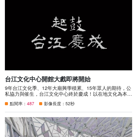
🔸4/16(六)、4/17(日) 14:30​
#達康.come笑現場 《三口組》​｜800、600元
👉👉https://reurl.cc/VjVR35（opentix售票系統）​
🔸4/23(六)、4/24(日) 10:30，14:30​
2022 #豆子劇團 世界故事系列2-《巨人的朋友》美麗光影
復刻版​
｜1000(贊助票)、650、550元 👉👉
https://reurl.cc/LpGXm4 (年代售票)​
🔸 7/9(六)19:30、7/10(日) 14:30​
#周書毅X鄭志忠《 阿忠與我》​｜600 元（opentix售票系
統）​
台江文化中心開館大戲即將開始
🔸《咱的故事咱來演》系列活動​
9年台江文化季、12年大廟興學積累、15年眾人的期待，公
__★ #無獨有偶《咱的故事咱來演--赤腳門神》​
私協力與催生，台江文化中心終於慶成！以在地文化為本，
6/4(六)、6/5(日)14:30；19:30｜台江劇場​
公民為體！
｜索票入場（詳情 請洽台江官網或臉書）​
點閱率：
487
影像長度：52秒
台江文化中心開館大戲即將開始！
__★ 走入劇中場景 《咱的故事咱來演》演出延伸導覽​
200元 採網路報名每場活動開放20位，4/1(五)11:00啟動報
名請至俠客行文創官網報名與進行繳費：👉👉
https://reurl.cc/dXZeg8​