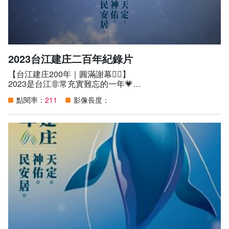
同舉辦「台江孩子的第一堂美術課」，免費提供美術材料，
並邀請安南區幼兒園參與，彩繪台江自然生態🌿
作品將在台江文化中心展出，期望讓更多人看見孩子們的內
心世界，支持藝術教育❤️
2023台江建庄二百年紀錄片
【台江建庄200年｜圓滿謝幕🙇‍♀️】
2023是台江非常充實難忘的一年💗
無論您是來看「台江向望」開幕大戲，
點閱率：
211
影像長度：
或欣賞「開江紀」藝術裝置展、「棲身的港灣」十六寮民眾
共創計畫，聆聽「望台江」音樂會🎵
參加各式大大小小的活動、演出，
帶著孩子來欣賞壓軸大戲「台江紙風車幻想曲」👨‍👩‍👧‍👦
衷心感謝每位朋友的參與，
今年，我們都成為了台江的一份子
更留下了屬於自己的台江認同！
短短17分鐘，一起來回顧這一年✨✨✨