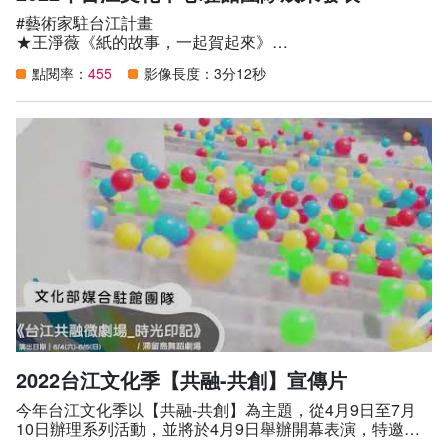
#藝術家駐台江計畫
★王淨薇《紙的故事，一起賀起來》
王淨薇與11位素人進行一對一對談，運用代表每個人生命
點閱率：
455
影像長度：3分12秒
故事的紙張，形塑出各式樣貌的紙模，並結合對談錄音，讓
觀者在欣賞的同時可以直接聽到對談故事。
★林佳妤《台江口口口》
以台江鹽田、農田、魚塭呈現出不同「口」字樣態的環境形
貌為發想，帶領台江地區的學童們與地方耆老共同探索歷
史，並以水在金屬片上會產生鏽蝕，代表著時間流動的意
向，來創作「口口口」裝置藝術。
★陳怡如X蔡咅璟《我們居住在海洋之上》
以台江內海為創作發想，帶領民眾將他們日常生活中使用的
器物，以曾文溪的淤積砂土，透過一系列製陶過程，給予新
的意義。
#文化部媒合駐館團隊
★賴翠霜舞創劇場《漫漫台江 肢體演出╳ 手作市集╳ 在地
2022台江文化季【共融-共創】宣傳片
漫遊》
有緣作伙來看舞，大大小小看歡喜、玩趣味。
今年台江文化季以【共融-共創】為主題，從4月9日至7月
還記得上次搭上遊覽車出遊是什麼嗎？
10日辦理系列活動，並將於4月9日舉辦開幕表演，特邀如
是否對於市區的繁雜已有些厭倦？
果兒童劇團演出《魔法村的新同學》，邀請民眾一同來參