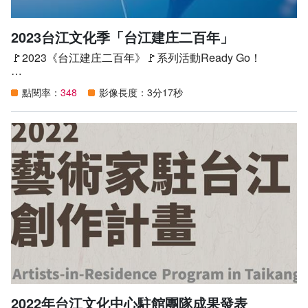
2023台江文化季「台江建庄二百年」
🚩2023《台江建庄二百年》🚩系列活動Ready Go！
2023年適逢台江建庄結社二百年，文化局規劃了一系列活
點閱率：
348
影像長度：3分17秒
動，訴說台江磅礡的拓墾史，分享在地豐富的故事。
開幕大戲「台江向望」、「開江紀」藝術裝置展覽、「十六
寮民眾共創計畫」成果展，將在台江不同巷弄角落，
呈現在地居民與藝術家的共創作品，用藝術詮釋大道公信
仰、水利發展、百年教育史等主題，勾勒未來水城市的願
景。
我們也和臺南社區大學台江分校、安南區各級學校合作規劃
音樂會，並配合海尾朝皇宮六年一科的建醮大典，舉辦慶祝
活動。
這是一場由下而上的公民文化運動，因海而生，在土地中生
根發芽、繁榮茁壯。邀請您蒞臨台江，感受文化的魅力與生
命力！
詳細資訊請至：
https://tkcc.tnc.gov.tw/Project/Festival/2023Festival.htm
2022年台江文化中心駐館團隊成果發表