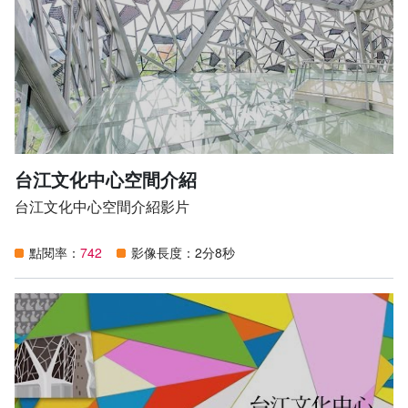
​ ​ ​ ​ ◎ 5/28(六) 14:00-17:00 改變臺江歷史的北線尾戰役：赤
腳門神「拔鬼仔」​
走讀場景：府城天險(鹿耳門港道&赤腳門神)、北線尾古戰
場(四草大眾廟) ​
​ ​ ​ ◎ 5/29(日) 14:00-17:00 溪南傳說：扛茨走溪流​
走讀場景：溪南寮興安宮、竹籠茨聚落巡禮​
🎬 文化部媒合駐館團隊​
🔹_ #賴翠霜舞創劇場「舞蹈劇場地方深耕計畫」- 素人舞蹈
台江文化中心空間介紹
培育123(已額滿)​
2022年 4月-8月 每週六 10:00-16:00​
台江文化中心空間介紹影片
🔹_#滯留島舞蹈劇場 《台江共融微劇場_時光印記》​
點閱率：
742
影像長度：2分8秒
6/4(六)-6/5(日) (詳請請洽滯留島舞蹈劇場臉書)｜台江文化
中心戶外廣場​
🎬 藝術家駐台江計畫​
🔹 #陳瑩芸《時間的身體》系列活動​
​ +《時間的身體》概念裝置展​
​ ​ 6/18(六)-6/30(四) 09:00-17:00 ​
​ ​ 台江文化中心2樓展場 ｜免費參觀​