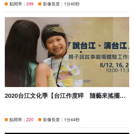
「漫漫台江」不僅帶你探索台南最在地的漫遊體驗，更是一
點閱率：
299
影像長度：1分40秒
與!
趟藝術之旅。
2022台江文化季_【共融-共創】開幕活動
★滯留島舞蹈劇場《台江孤島計劃IV》
時間｜111/04/09(六)
「傳承的文化、不同的時代、嶄新的視角、動人的故事。」
地點｜台江文化中心台江埕(戶外廣場)
台江孤島計劃不斷承前啟後,累積南台灣新興編舞家的創作
票價｜免費入場，入場請遵循防疫規定
能力與經驗。
此次編舞家陣容包括持續參與孤島計劃的邱瑋耀與郭嫚婷，
◆14:00-20:30 共融市集
及孤島新鮮人陳昱清、楊舒涵。
動手體驗生活中的藝術養分，
滯留島舞蹈劇場藝術總監/團長張忠安與舞團資深舞者方士
工藝設計帶動文化共融，認識新住民文化，製作水苔球植
允將親自帶領南台灣新銳編舞家,以舞蹈遇見台江、以創作
物、輕食烘焙與親子肢體活動，共創親親小時光。
述說台江。
台江孤島計劃進入第四年,累積下來以台江為主題的作品達
◆19:30 #開幕秀_ 如果兒童劇團《魔法村的新同學》
15首,滯留島舞蹈劇場期待透過此平台持續推廣台江文化並
在魔法村裡，每一個小朋友的媽媽都是女巫，每個小朋友的
發掘南部新興編舞家與舞者,期待台江孤島計劃作品能從台
媽媽都好厲害，可以又快又好得變出所有的東西，除了琪琪
南出發,持續走向更遠的平台。
媽媽之外……琪琪的媽媽不太會用魔法，但是她努力學習融
2020台江文化季【台江作度晬 隨藝來搖擺】宣傳短片
入魔法村的生活。琪琪因為爸爸工作關係，常常轉學。琪琪
不喜歡到新學校，因為生活習慣不同而引起大家注意。 她
不想告訴媽媽新學校發生的事，也不想和同學玩。有一天學
校舉辧分享日的小明星活動，這一切開始有了變化……到底
轉學生琪琪能不能融入和同學們變成朋友呢？
點閱率：
220
影像長度：1分44秒
🎬 ​ 台江劇場​