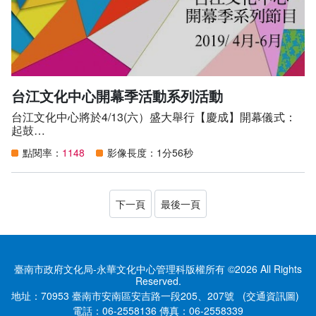
​ +『讓身體休息一下，再出發』體驗工作坊​
​ ​ 6/25(六)、6/26(日) 15:00-16:30｜戶外廣場​
​ ｜採網路報名，詳情請密切關注台江臉書​
​ +戶外展演​
​ ​ 6/25(六)、6/26(日) 17:00~18:00｜戶外廣場​
台江文化中心開幕季活動系列活動
​ ​ 自由入場，入場前請遵循防疫措施​
台江文化中心將於4/13(六）盛大舉行【慶成】開幕儀式：
🔹 #妳太甜《果菜寫真館》​
起鼓
​ ​ +火膠棉濕版攝影工作坊X台江餐桌X市場走讀​
​ ​ ​ 5/18(三)-6/5(日)｜戶外廣場​
點閱率：
1148
影像長度：1分56秒
4月到6月「慶成－台江文化季」延續台江流域文化治理的
​ ｜展覽免費參觀，參觀請遵循防疫規定​
根基及未來推動文化軟體建設的底蘊，打造了一個讓在地共
​ ​ ​ *系列工作坊，詳請請洽 妳太甜臉書​
同參與文化傳承與文化學習的平台。在劇場節目安排上，兼
顧在地特色元素呈現與演出形式多元性。安排眾多強檔鉅獻
🎬 展 覽​
下一頁
最後一頁
鼓勵民眾走入劇場，計有臺南人劇團【海江湧-咱的日
🔸 #不二擊《耳朵怪的聲林秘密基地》聲音裝置展​
子】、阮劇團【熱天酣眠】、金枝演社【浮浪貢開花】、表
6/2(四)-6/26(日) 09:00-17:00 ｜台江文化中心3樓展場​
演家合作社【我要成為優土播】、尼可樂工作室【蘇顯達盧
票價｜免費參觀，入場請遵循防疫規定​
易之音樂會】等演出活動及相關推廣工作坊。
臺南市政府文化局-永華文化中心管理科版權所有 ©2026 All Rights
🔸 台江流域學習故事展​
購票請洽：https://reurl.cc/4LgR3
Reserved.
3/25(五)-5/8(日) 09:00-17:00｜台江文化中心2、3樓展場​
地址：70953 臺南市安南區安吉路一段205、207號
(交通資訊圖)
票價｜免費參觀，入場請遵循防疫規定​
＊03/17日起，購買「台江文化中心開幕季」任兩檔，不重
電話：
06-2558136
傳真：
06-2558339