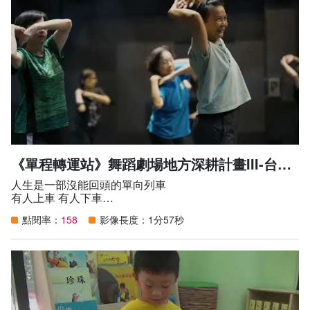
表單下載
園區建物介紹
2022台江文化季
開幕季活動
問卷調查
台南社區大學台江分校創校願景
2021台江文化季
相關連結
大事紀
2020台江文化季
無障礙專區
組織職掌
2019台江文化季 —開幕季活動
走讀台江文化
2018台江文化季
《單程轉運站》舞蹈劇場地方深耕計畫III-台語詩舞篇_短版宣傳片
人生是一部沒能回頭的單向列車
周邊場館組織
2017台江文化季
台江內海及其庄社
有人上車 有人下車
來去之間 生離死別
大廟興學
國立台江國家公園
點閱率：
158
影像長度：1分57秒
喜怒哀樂 過日如梭
無常＝日常 日常 ≠ 順常
車裡車外 景象如幻
台江文化季
國立臺灣歷史博物館
終點倒數 戲夢人生。
社區博物館
安南區公所
賴翠霜舞創劇場自2017年開始在台南以舞蹈劇場的形式培
育非科班生素人以及業餘劇場人。今年是第二期的最終篇，