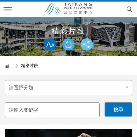
跳
到
主
要
內
訊息專區
容
精彩片段
略過字型切換，社群分享工具列
活動月曆
最新消息
專案活動
電子文宣
精彩片段
首頁
參觀資訊
精彩片段
台江文化季
電子文宣品
選
貼心服務
線上報名
專案回顧
空間導覽
2026台江文化季—內海派對‧庄頭看戲
擇
分
類
檔期申請
RSS訂閱
開江紀藝術裝置展&棲身的港灣
開放時間
問答集錦
2025台江文化季—與鯤共遊
台江大戲
空間環景
請
輸
入
關於我們
交通資訊
科長信箱
表演檔期申請
2024台江文化季—偶遇台江
圖書館活動
2023開江紀藝術裝置展&棲身的港灣
關
鍵
字
科長信箱進度查詢
歷史沿革
2023台江文化季—建庄二百年
開館試營運活動